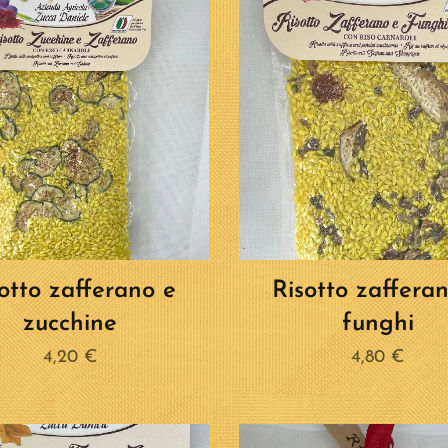
otto zafferano e
Risotto zaffera
zucchine
funghi
4,20
€
4,80
€