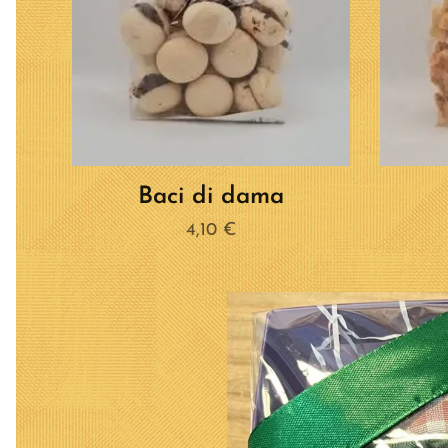
Baci di dama
4,10
€