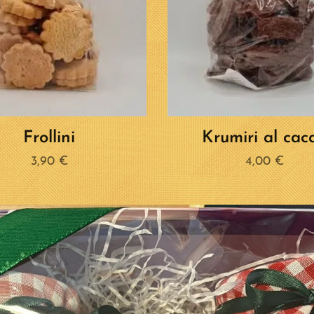
Frollini
Krumiri al cac
3,90
€
4,00
€