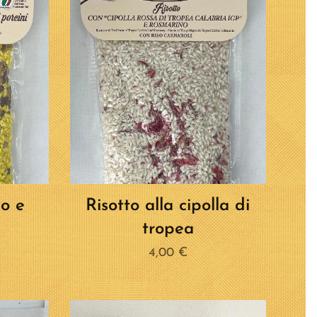
no e
Risotto alla cipolla di
tropea
4,00
€