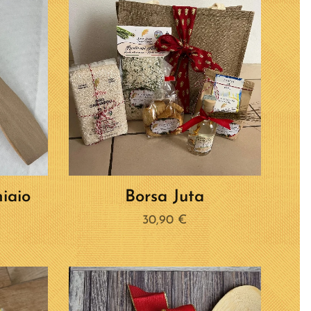
hiaio
Borsa Juta
30,90
€