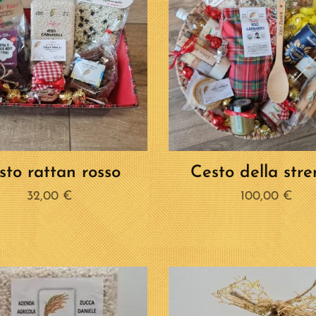
sto rattan rosso
Cesto della str
32,00
€
100,00
€