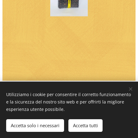
Azienda Agricola Daniele Zucca Via Pascoli 20 27010
Utilizziamo i cookie per consentire il corretto funzionamento
Magherno (PV)
e la sicurezza del nostro sito web e per offrirti la migliore
esperienza utente possibile.
tel. 339 2648279 338 4605581 mail:
info@risozucca.it - giusianna.signorelli@libero.it
Accetta solo i necessari
Accetta tutti
Cookies