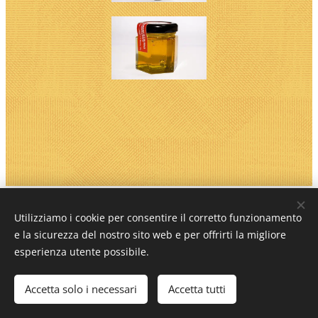
Azienda Agricola Daniele Zucca Via Pascoli 20 27010
Utilizziamo i cookie per consentire il corretto funzionamento
Magherno (PV)
e la sicurezza del nostro sito web e per offrirti la migliore
esperienza utente possibile.
tel. 339 2648279 338 4605581 mail:
info@risozucca.it - giusianna.signorelli@libero.it
Accetta solo i necessari
Accetta tutti
Cookies